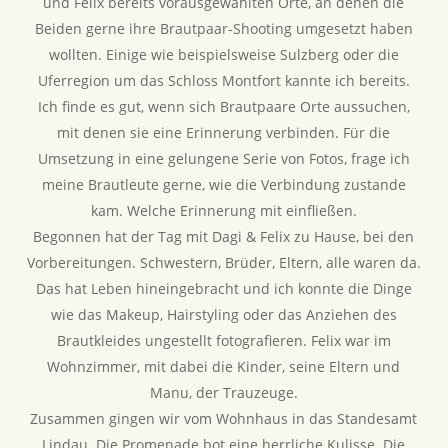
und Felix bereits vorausgewählten Orte, an denen die
Beiden gerne ihre Brautpaar-Shooting umgesetzt haben
wollten. Einige wie beispielsweise Sulzberg oder die
Uferregion um das Schloss Montfort kannte ich bereits.
Ich finde es gut, wenn sich Brautpaare Orte aussuchen,
mit denen sie eine Erinnerung verbinden. Für die
Umsetzung in eine gelungene Serie von Fotos, frage ich
meine Brautleute gerne, wie die Verbindung zustande
kam. Welche Erinnerung mit einfließen.
Begonnen hat der Tag mit Dagi & Felix zu Hause, bei den
Vorbereitungen. Schwestern, Brüder, Eltern, alle waren da.
Das hat Leben hineingebracht und ich konnte die Dinge
wie das Makeup, Hairstyling oder das Anziehen des
Brautkleides ungestellt fotografieren. Felix war im
Wohnzimmer, mit dabei die Kinder, seine Eltern und
Manu, der Trauzeuge.
Zusammen gingen wir vom Wohnhaus in das Standesamt
Lindau. Die Promenade bot eine herrliche Kulisse. Die